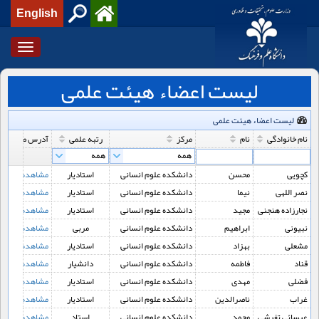
English
Toggle
igation
لیست اعضاء هیئت علمی
لیست اعضاء هیئت علمی
نام خانوادگی
نام
مرکز
رتبه علمی
آدرس صفحه
کچویی
محسن
دانشکده علوم انسانی
استادیار
مشاهده
نصر اللهی
نیما
دانشکده علوم انسانی
استادیار
مشاهده
نجارزاده هنجنی
مجید
دانشکده علوم انسانی
استادیار
مشاهده
نبیونی
ابراهیم
دانشکده علوم انسانی
مربی
مشاهده
مشعلی
بهزاد
دانشکده علوم انسانی
استادیار
مشاهده
قناد
فاطمه
دانشکده علوم انسانی
دانشیار
مشاهده
فضلی
مهدی
دانشکده علوم انسانی
استادیار
مشاهده
غراب
ناصرالدین
دانشکده علوم انسانی
استادیار
مشاهده
عيسائي تفرشي
محمد
دانشکده علوم انسانی
استاد
مشاهده