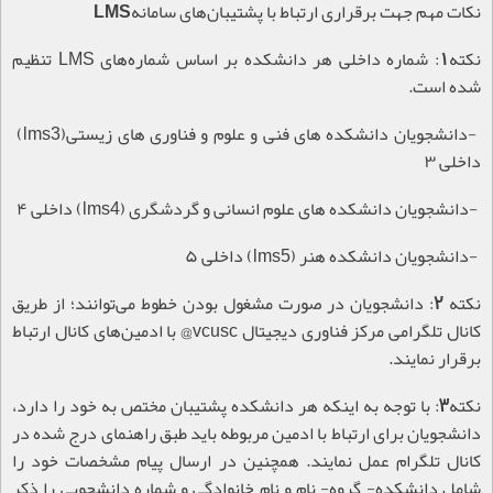
نکات مهم جهت برقراری ارتباط با پشتیبان‌های سامانه
LMS
نکته1:
شماره داخلی‌ هر دانشکده بر اساس شماره‌های
LMS
تنظیم
شده است
.
-
دانشجویان دانشکده های فنی و علوم و فناوری های زیستی
(lms3)
داخلی ۳
-
دانشجویان دانشکده های علوم انسانی و گردشگری
(lms4)
داخلی ۴
-
دانشجویان دانشکده هنر
(lms5)
داخلی ۵
نکته 2:
دانشجویان در صورت مشغول بودن خطوط می‌توانند؛ از طریق
کانال تلگرامی مرکز فناوری دیجیتال
@vcusc
با ادمین‌های کانال ارتباط
برقرار نمایند
.
نکته3:
با توجه به اینکه هر دانشکده پشتیبان مختص به خود را دارد،
دانشجویان برای ارتباط با ادمین مربوطه باید طبق راهنمای درج شده در
کانال تلگرام عمل نمایند. همچنین در ارسال پیام مشخصات خود را
شامل دانشکده- گروه- نام و نام خانوادگی و شماره دانشجویی را ذکر