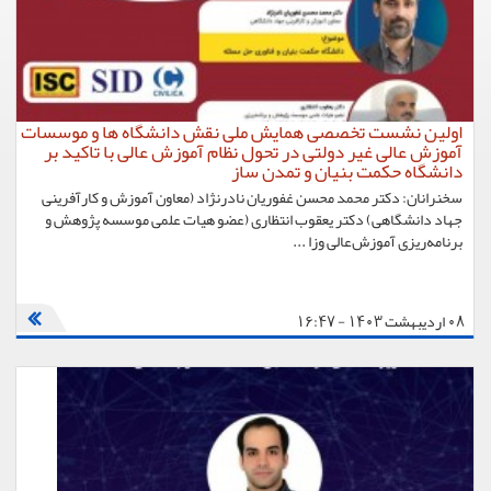
اولین نشست تخصصی همایش ملی نقش دانشگاه ها و موسسات
آموزش عالی غیر دولتی در تحول نظام آموزش عالی با تاکید بر
دانشگاه حکمت بنیان و تمدن ساز
سخنرانان: دکتر محمد محسن غفوریان نادرنژاد (معاون آموزش و کارآفرینی
جهاد دانشگاهی) دکتر یعقوب انتظاری (عضو هیات علمی موسسه پژوهش و
برنامه‌ریزی آموزش‌عالی وزا ...
08 اردیبهشت 1403 - 16:47