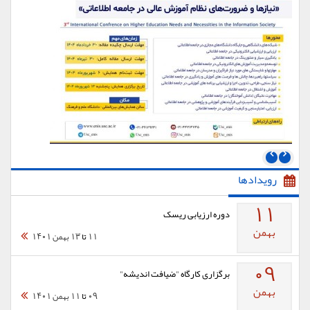
رویدادها
11
دوره ارزيابی ريسک
بهمن
11
تا
13 بهمن 1401
09
برگزاری كارگاه "ضيافت انديشه"
بهمن
09
تا
11 بهمن 1401